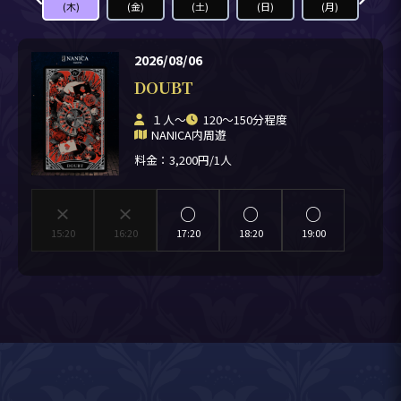
(水)
(木)
(金)
(土)
(日)
(月)
(火
2026/08/06
DOUBT
１人〜
120～150分程度
NANICA内周遊
料金：3,200円/1人
×
×
○
○
○
15:20
16:20
17:20
18:20
19:00