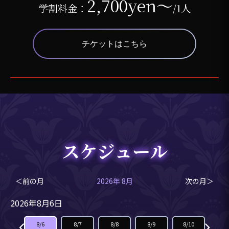
2,700yen～
学割料金：
/1人
チケットはこちら
スケジュール
＜前の月
2026年 8月
次の月＞
2026年8月6日
8/5
8/6
8/7
8/8
8/9
8/10
8/1