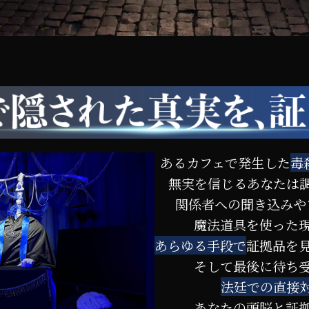
あるカフェで発生した
毒
無実を信じるあなたは
関係者への聞き込みや
魔法道具を使った
あらゆる手段で
証拠品を
そして最後に待ち
法廷での直接
あなたの頭脳と証