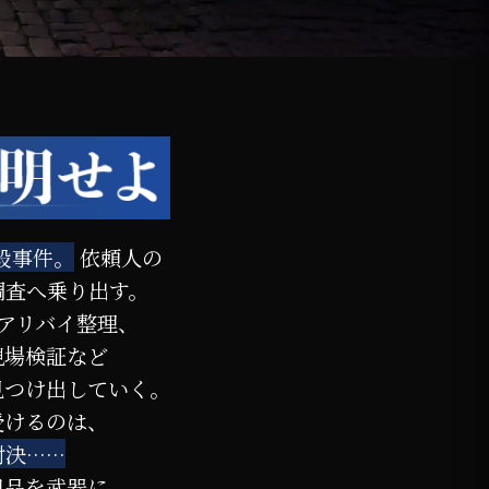
殺事件。
依頼人の
調査へ乗り出す。
アリバイ整理、
現場検証など
見つけ出していく。
受けるのは、
対決……
拠品を武器に