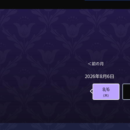
＜前の月
2026年8月6日
8/3
8/4
8/5
8/6
(月)
(火)
(水)
(木)