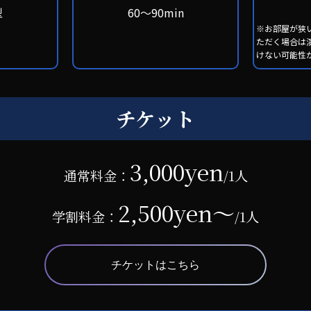
型
60〜90min
※お部屋が狭
ただく場合は
けない可能性
チケット
3,000yen
通常料金：
/1人
2,500yen～
学割料金：
/1人
チケットはこちら