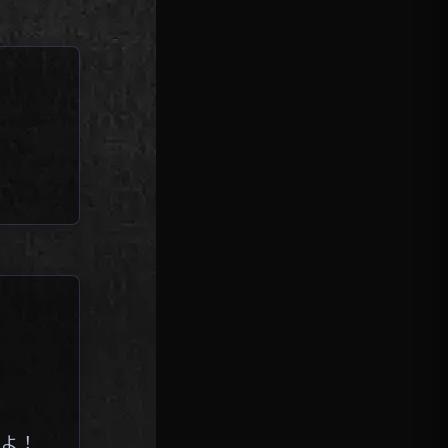
。
せよ！