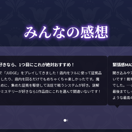
みんなの感想
好きなら、1つ目にこれが絶対おすすめ！
緊張感M
YAさんで「JUDGE」をプレイしてきました！店内をフルに使って証拠品
聞き込みや
をしたり、店内を回るだけでもめちゃくちゃ楽しかったです。魔
いです！裁
ために、集めた証拠を駆使して法廷で戦うシステムが好き。謎解
でした。…
やミステリーが好きなら1作品目にこれを選んで間違いないです！
最後までし
ような最高