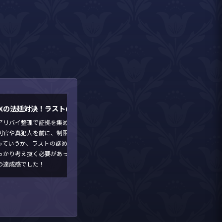
AXの法廷対決！ラストの難易度が最高！
アリバイ整理で証拠を集めて、最後に法廷で直接対決する流れが最高に熱
判官や真犯人を前に、制限時間内に証拠を突きつける瞬間は心臓バクバク
っていうか、ラストの謎めちゃくちゃ難しくないですか！？（笑）
っかり考え抜く必要があって、ミステリー小説の解決編を自分でやっている
の達成感でした！