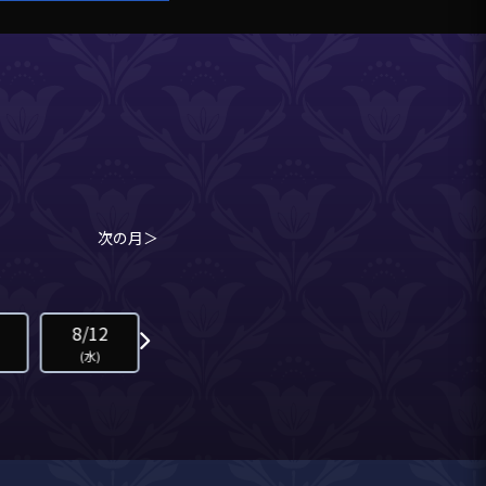
次の月＞
8/12
8/13
8/14
8/15
(水)
(木)
(金)
(土)