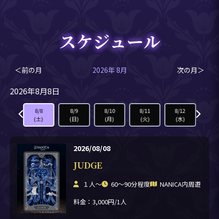
スケジュール
＜前の月
2026年 8月
次の月＞
2026年8月8日
8/7
8/8
8/9
8/10
8/11
8/12
8/1
(金)
(土)
(日)
(月)
(火)
(水)
(木
2026/08/08
JUDGE
１人〜
60〜90分程度
NANICA内周遊
料金：3,000円/1人