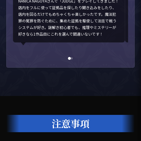
NANICA NAGOYAさんで「JUDGE」をプレイしてきました！
に、
店内をフルに使って証拠品を探したり聞き込みをしたり、
した
店内を回るだけでもめちゃくちゃ楽しかったです。魔法犯
すか
罪の冤罪を防ぐために、集めた証拠を駆使して法廷で戦う
最後
システムが好き。謎解き初心者でも、推理やミステリーが
解決
好きなら1作品目にこれを選んで間違いないです！
注意事項