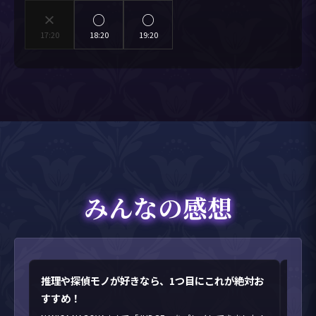
×
○
○
17:20
18:20
19:20
みんなの感想
推理や探偵モノが好きなら、1つ目にこれが絶対お
緊張
すすめ！
聞き
接対