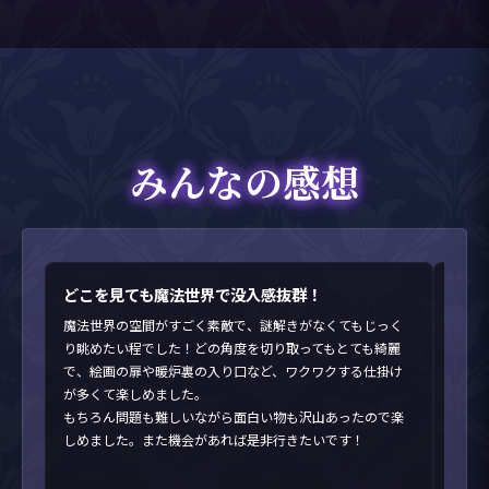
みんなの感想
どこを見ても魔法世界で没入感抜群！
魔法
魔法世界の空間がすごく素敵で、謎解きがなくてもじっく
初め
り眺めたい程でした！どの角度を切り取ってもとても綺麗
しか
で、絵画の扉や暖炉裏の入り口など、ワクワクする仕掛け
レベ
が多くて楽しめました。
く、
もちろん問題も難しいながら面白い物も沢山あったので楽
した
しめました。また機会があれば是非行きたいです！
魔法
かっ