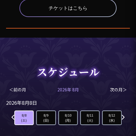
チケットはこちら
スケジュール
＜前の月
2026年 8月
次の月＞
2026年8月8日
8/7
8/8
8/9
8/10
8/11
8/12
8/1
(金)
(土)
(日)
(月)
(火)
(水)
(木