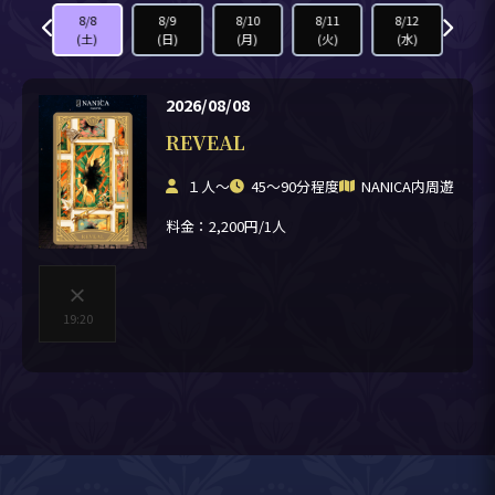
8/7
8/8
8/9
8/10
8/11
8/12
8/1
(金)
(土)
(日)
(月)
(火)
(水)
(木
2026/08/08
REVEAL
１人〜
45〜90分程度
NANICA内周遊
料金：2,200円/1人
×
19:20