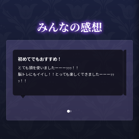
みんなの感想
初めてでもおすすめ！
最後
とても頭を使いましたーーーｯｯｯ！！
初め
脳トレにもイイし！！とっても楽しくできましたーーーｯｯ
最後
ｯ！！
終わ
また