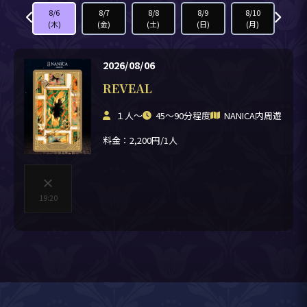
8/5
8/6
8/7
8/8
8/9
8/10
8/1
(水)
(木)
(金)
(土)
(日)
(月)
(火
2026/08/06
REVEAL
１人〜
45〜90分程度
NANICA内周遊
料金：2,200円/1人
×
19:20