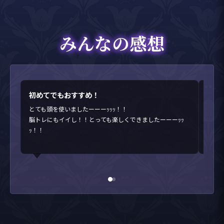
みんなの感想
初めてでもおすすめ！
最後
とても頭を使いましたーーーｯｯｯ！！
初め
脳トレにもイイし！！とっても楽しくできましたーーーｯｯ
最後
ｯ！！
終わ
また