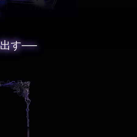
、
出す──