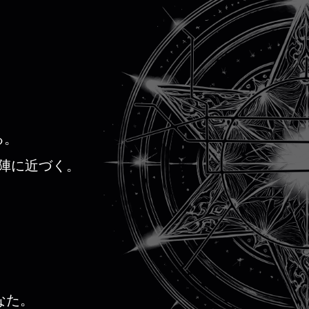
る。
陣に近づく。
なた。