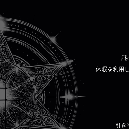
謎
休暇を利用
引き