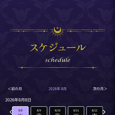
＜前の月
2026年 8月
次の月＞
2026年8月8日
8/7
8/8
8/9
8/10
8/11
8/12
8/1
(金)
(土)
(日)
(月)
(火)
(水)
(木